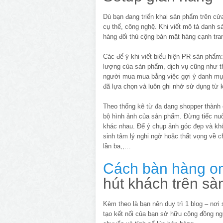
Dù bạn đang triển khai sản phẩm trên cửa
cụ thể, công nghệ. Khi viết mô tả danh s
hàng đối thủ cộng bán mặt hàng cạnh tra
Các để ý khi viết biểu hiện PR sản phẩm:
lượng của sản phẩm, dịch vụ cũng như t
người mua mua bằng việc gợi ý danh mụ
đã lựa chọn và luôn ghi nhớ sử dụng từ 
Theo thống kê từ đa dạng shopper thành c
bộ hình ảnh của sản phẩm. Đừng tiếc nuố
khác nhau. Để ý chụp ảnh góc đẹp và kh
sinh tâm lý nghi ngờ hoặc thất vọng về 
lần ba,,…
Cách bàn hàng on
hút khách trên sà
Kèm theo là bạn nên duy trì 1 blog – nơ
tạo kết nối của bạn sở hữu cộng đồng ng