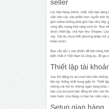
seller
Lúc bán hàng online, chắc hẳn bạn đang
việc bán các sản phẩm trực tuyến trên fa
giới online không phải giới hạn như bây
cũng đều mang khả năng sinh lời. Bạn nê
được thiết lập, chả hạn như Shopee, Laz
nay. Giả dụ chưa biết phương pháp mở gi
khảo trước:
Bạn cần tậu 1 sản phẩm để bán hàng hiệ
biến nhất ở Việt Nam là xống áo, đồ gia
Thiết lập tài kho
Sau khi đăng ký account bán trên những s
liên lạc thống nhất trong giấy tờ. Thiết 
những cái thẻ từ những ngân hàng khác 
báo của account bán đồng bộ trên sàn th
toán hoặc cửa hàng có bạn lúc sắm sản 
Setup gian hàng