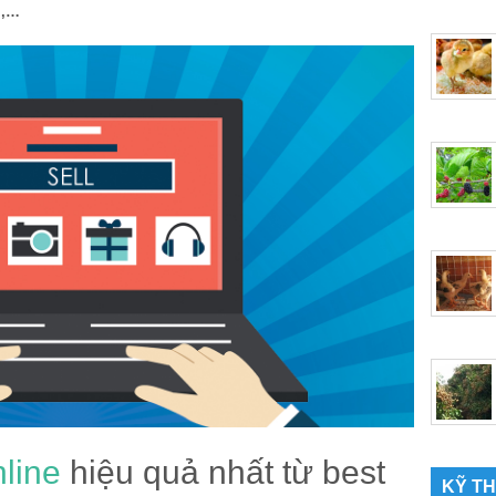
,,…
line
hiệu quả nhất từ best
KỸ T