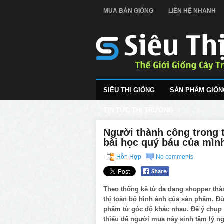
MUA BÁN GIỐNG
LIÊN HỆ NHANH
SIÊU THỊ GIỐNG
SẢN PHẨM GIỐN
TIN TỨC THỊ TRƯỜNG
Người thành công trong t
bài học quý báu của mìn
Hỗn Hợp
No comments
Theo thống kê từ đa dạng shopper thà
thị toàn bộ hình ảnh của sản phẩm. Đừ
phẩm từ góc độ khác nhau. Để ý chụp
thiểu để người mua nảy sinh tâm lý n