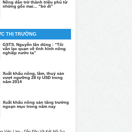
Nông dân trở thành triệu phú từ
những gốc mai… “bỏ đi”
ỨC THỊ TRƯỜNG
GSTS. Nguyễn lân dũng : “Tôi
vẫn lạc quan về tình hình nông
nghiệp nước ta”
Xuất khẩu nông, lâm, thuỷ sản
vượt ngưỡng 28 tỷ USD trong
năm 2014
Xuất khẩu nông sản tăng trưởng
ngoạn mục trong năm nay