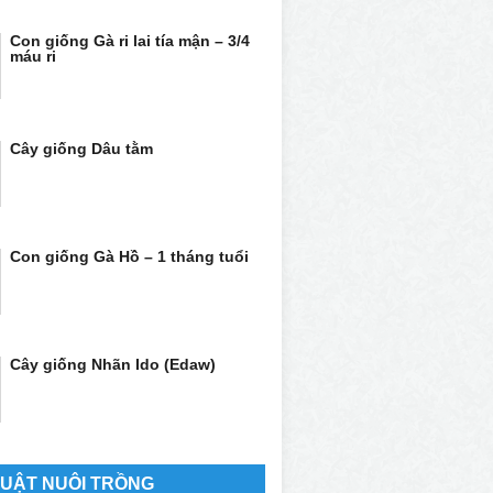
Con giống Gà ri lai tía mận – 3/4
máu ri
Cây giống Dâu tằm
Con giống Gà Hồ – 1 tháng tuổi
Cây giống Nhãn Ido (Edaw)
HUẬT NUÔI TRỒNG