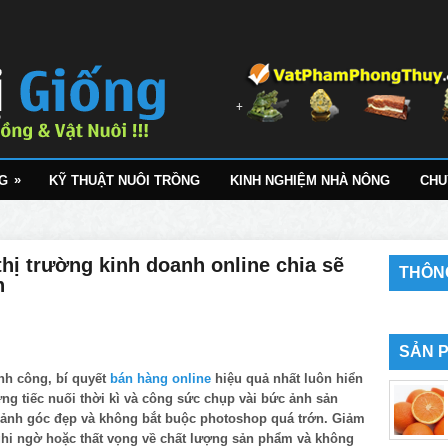
»
G
KỸ THUẬT NUÔI TRỒNG
KINH NGHIỆM NHÀ NÔNG
CHU
hị trường kinh doanh online chia sẽ
THÔNG
h
SẢN 
nh công, bí quyết
bán hàng online
hiệu quả nhất luôn hiển
ng tiếc nuối thời kì và công sức chụp vài bức ảnh sản
 ảnh góc đẹp và không bắt buộc photoshop quá trớn. Giảm
ghi ngờ hoặc thất vọng về chất lượng sản phẩm và không