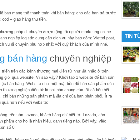
để bạn mang thể thanh toán khi bán hàng: cho các bạn trả trước
cod – giao hàng thu tiền.
phương pháp di chuyển được rộng rãi người marketing online
TIN T
nh nghiệp logistic cung cấp dịch vụ này bao gồm: Viettel post,
ch vụ di chuyển phù hợp nhất với quý khách của mình nhé.
ng bán hàng
chuyên nghiệp
i triển trên các kênh thương mại điện tử như đã nhắc ở trên,
g giỏi qua website. Vì sao vậy? Khởi tạo 1 website để bán sản
việc bán hàng. Website như một mặt tiền để bán sản phẩm của
 thương nghiệp điện tử là nơi bán chung của tất cả hầu hết
, chỉ bán những sản phẩm mà địa chỉ của bạn phân phối. Ít ra
u quả hơn nếu với website:
hàng trên sàn Lazada, khách hàng chỉ biết tới Lazada, còn
n phẩm cho họ là nhãn hiệu, danh tiếng nào. Bởi vậy, việc
con số 0.
ới biết, hàng ngày có rộng rãi người mua ghé thăm liên hệ hoặc