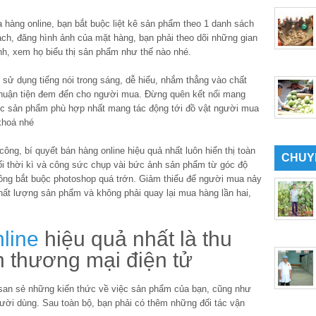
 hàng online, bạn bắt buộc liệt kê sản phẩm theo 1 danh sách
ách, đăng hình ảnh của mặt hàng, bạn phải theo dõi những gian
nh, xem họ biểu thị sản phẩm như thế nào nhé.
 sử dụng tiếng nói trong sáng, dễ hiểu, nhắm thẳng vào chất
huận tiện đem đến cho người mua. Đừng quên kết nối mang
c sản phẩm phù hợp nhất mang tác động tới đồ vật người mua
khoá nhé
ông, bí quyết bán hàng online hiệu quả nhất luôn hiển thị toàn
CHUY
i thời kì và công sức chụp vài bức ảnh sản phẩm từ góc độ
ông bắt buộc photoshop quá trớn. Giảm thiểu để người mua nảy
chất lượng sản phẩm và không phải quay lại mua hàng lần hai,
line
hiệu quả nhất là thu
n thương mại điện tử
i san sẻ những kiến thức về việc sản phẩm của bạn, cũng như
ười dùng. Sau toàn bộ, bạn phải có thêm những đối tác vận