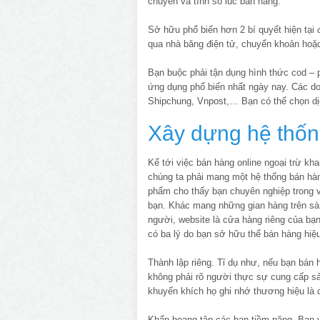
chuyển và tính sổ lúc bán hàng.
Sở hữu phổ biến hơn 2 bí quyết hiện tại 
qua nhà băng điện tử, chuyển khoản hoặc 
Bạn buộc phải tận dụng hình thức cod – 
ứng dụng phổ biến nhất ngày nay. Các doa
Shipchung, Vnpost,… Bạn có thể chọn dị
Xây dựng hệ thố
Kể tới việc bán hàng online ngoại trừ kha
chúng ta phải mang một hệ thống bán hàn
phẩm cho thấy bạn chuyên nghiệp trong 
bạn. Khác mang những gian hàng trên sàn
người, website là cửa hàng riêng của bạn
có ba lý do bạn sở hữu thể bán hàng hiệ
Thành lập riêng. Tỉ dụ như, nếu bạn bán 
không phải rõ người thực sự cung cấp sả
khuyến khích họ ghi nhớ thương hiệu là 
Khẩn hoang tập các bạn tiềm năng. Bạn v