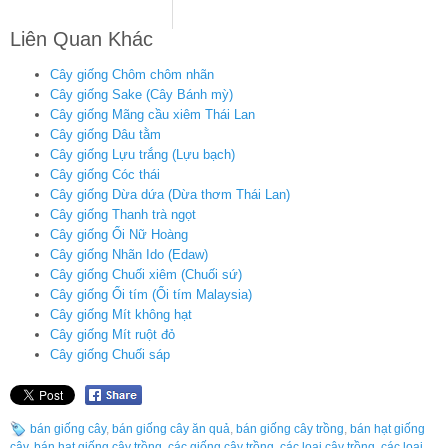
Liên Quan Khác
Cây giống Chôm chôm nhãn
Cây giống Sake (Cây Bánh mỳ)
Cây giống Mãng cầu xiêm Thái Lan
Cây giống Dâu tằm
Cây giống Lựu trắng (Lựu bạch)
Cây giống Cóc thái
Cây giống Dừa dứa (Dừa thơm Thái Lan)
Cây giống Thanh trà ngọt
Cây giống Ổi Nữ Hoàng
Cây giống Nhãn Ido (Edaw)
Cây giống Chuối xiêm (Chuối sứ)
Cây giống Ổi tím (Ổi tím Malaysia)
Cây giống Mít không hạt
Cây giống Mít ruột đỏ
Cây giống Chuối sáp
bán giống cây
,
bán giống cây ăn quả
,
bán giống cây trồng
,
bán hạt giống
cây
,
bán hạt giống cây trồng
,
các giống cây trồng
,
các loại cây trồng
,
các loại