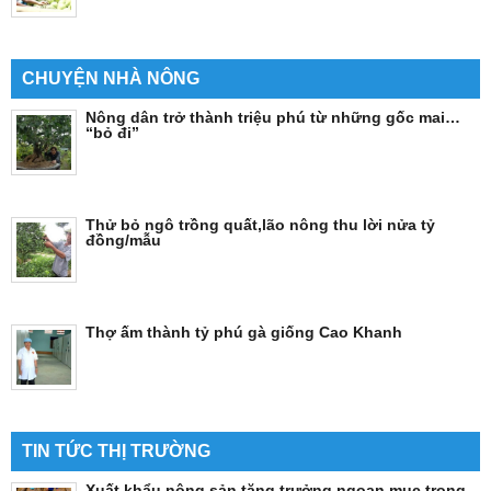
CHUYỆN NHÀ NÔNG
Nông dân trở thành triệu phú từ những gốc mai…
“bỏ đi”
Thử bỏ ngô trồng quất,lão nông thu lời nửa tỷ
đồng/mẫu
Thợ ấm thành tỷ phú gà giống Cao Khanh
TIN TỨC THỊ TRƯỜNG
Xuất khẩu nông sản tăng trưởng ngoạn mục trong