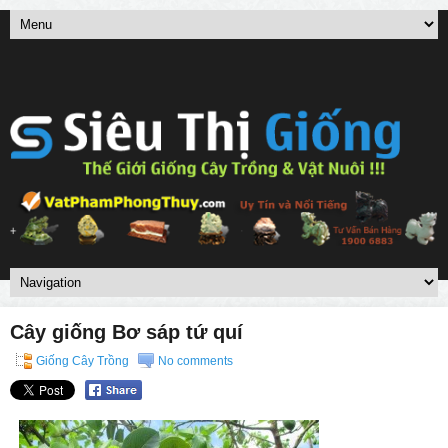
Cây giống Bơ sáp tứ quí
Giống Cây Trồng
No comments