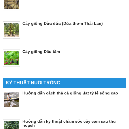
Cây giống Dừa dứa (Dừa thơm Thái Lan)
Cây giống Dâu tằm
KỸ THUẬT NUÔI TRỒNG
Hướng dẫn cách thả cá giống đạt tỷ lệ sống cao
Hướng dẫn kỹ thuật chăm sóc cây cam sau thu
hoạch