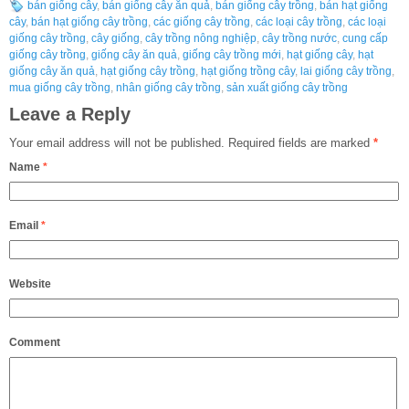
bán giống cây
,
bán giống cây ăn quả
,
bán giống cây trồng
,
bán hạt giống
cây
,
bán hạt giống cây trồng
,
các giống cây trồng
,
các loại cây trồng
,
các loại
giống cây trồng
,
cây giống
,
cây trồng nông nghiệp
,
cây trồng nước
,
cung cấp
giống cây trồng
,
giống cây ăn quả
,
giống cây trồng mới
,
hạt giống cây
,
hạt
giống cây ăn quả
,
hạt giống cây trồng
,
hạt giống trồng cây
,
lai giống cây trồng
,
mua giống cây trồng
,
nhân giống cây trồng
,
sản xuất giống cây trồng
Leave a Reply
Your email address will not be published.
Required fields are marked
*
Name
*
Email
*
Website
Comment