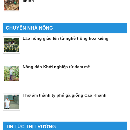
chình
CHUYỆN NHÀ NÔNG
Lão nông giàu lên từ nghề trồng hoa kiểng
Nông dân Khởi nghiệp từ đam mê
Thợ ấm thành tỷ phú gà giống Cao Khanh
TIN TỨC THỊ TRƯỜNG